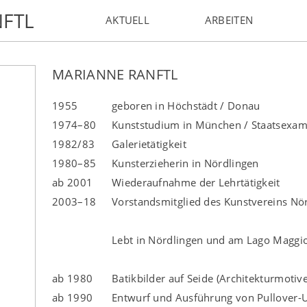
FTL
AKTUELL
ARBEITEN
MARIANNE RANFTL
1955
geboren in Höchstädt / Donau
1974–80
Kunststudium in M
ü
nchen / Staatsexa
1982/83
Galerietätigkeit
1980–85
Kunsterzieherin in Nördlingen
ab 2001
Wiederaufnahme der Lehrtätigkeit
2003–18
Vorstandsmitglied des Kunstvereins Nö
Lebt in Nördlingen und am Lago Maggi
ab 1980
Batikbilder auf Seide (Architekturmotive
ab 1990
Entwurf und Ausführung von Pullover-