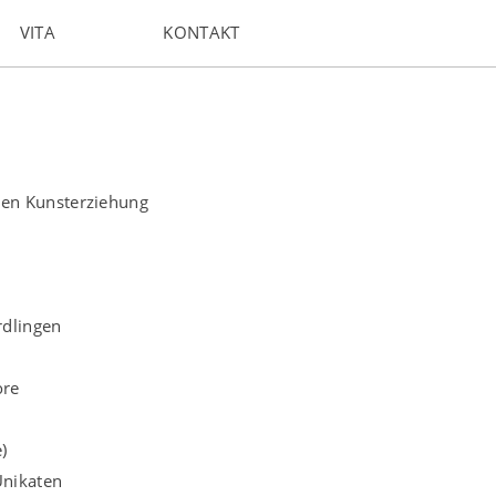
VITA
KONTAKT
men Kunsterziehung
rdlingen
ore
)
Unikaten