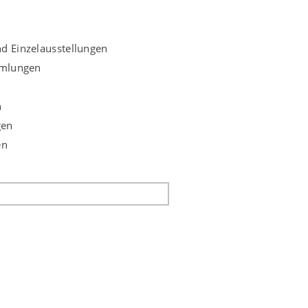
d Einzelausstellungen
mmlungen
n
gen
en